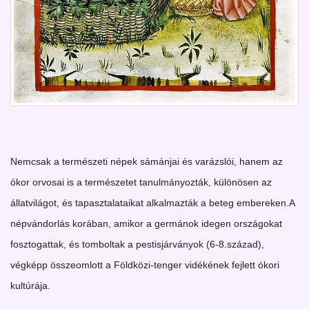
Nemcsak a természeti népek sámánjai és varázslói, hanem az
ókor orvosai is a természetet tanulmányozták, különösen az
állatvilágot, és tapasztalataikat alkalmazták a beteg embereken.A
népvándorlás korában, amikor a germánok idegen országokat
fosztogattak, és tomboltak a pestisjárványok (6-8.század),
végképp összeomlott a Földközi-tenger vidékének fejlett ókori
kultúrája.