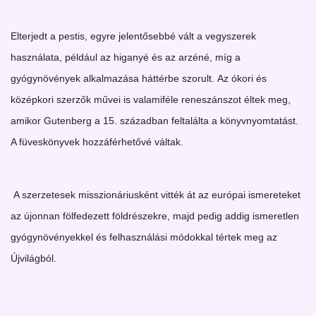
Elterjedt a pestis, egyre jelentősebbé vált a vegyszerek
használata, például az higanyé és az arzéné, míg a
gyógynövények alkalmazása háttérbe szorult. Az ókori és
középkori szerzők művei is valamiféle reneszánszot éltek meg,
amikor Gutenberg a 15. században feltalálta a könyvnyomtatást.
A füveskönyvek hozzáférhetővé váltak.
A szerzetesek misszionáriusként vitték át az európai ismereteket
az újonnan fölfedezett földrészekre, majd pedig addig ismeretlen
gyógynövényekkel és felhasználási módokkal tértek meg az
Újvilágból.