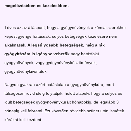
megelőzésében és kezelésében.
Téves az az álláspont, hogy a gyógynövények a kémiai szerekhez
képest gyenge hatásúak, súlyos betegségek kezelésére nem
alkalmasak.
A legsúlyosabb betegségek, még a rák
gyógyítására is igénybe vehetők
nagy hatásfokú
gyógynövények, vagy gyógynövénykészítmények,
gyógynövénykivonatok.
Nagyon gyakran azért hatástalan a gyógynövénykúra, mert
túlságosan rövid ideig folytatják, holott alapelv, hogy a súlyos és
idült betegségek gyógynövénykúráit hónapokig, de legalább 3
hónapig kell folytatni. Ezt követően rövidebb szünet után ismételt
kúrákat kell kezdeni.