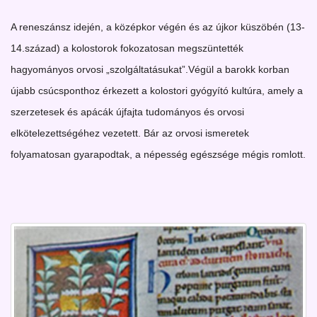
A reneszánsz idején, a középkor végén és az újkor küszöbén (13-
14.század) a kolostorok fokozatosan megszüntették
hagyományos orvosi „szolgáltatásukat”.Végül a barokk korban
újabb csúcsponthoz érkezett a kolostori gyógyító kultúra, amely a
szerzetesek és apácák újfajta tudományos és orvosi
elkötelezettségéhez vezetett. Bár az orvosi ismeretek
folyamatosan gyarapodtak, a népesség egészsége mégis romlott.