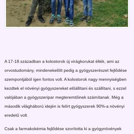
A 17-18.században a kolostorok új virágkorukat élték, ami az
orvostudomány, mindenekelőtt pedig a gyógyszerészet fejlődése
szempontjából igen fontos volt. A kolostorok nagy mennyiségben
kezdtek el növényi gyógyszereket előállítani és szállítani, s ezzel
valójában a gyógyszeripar megteremtőinek számítanak. Még a
második világháború idején is felírt gyógyszerek 90%-a növényi
eredetű volt.
Csak a farmakokémia fejlődése szorította ki a gyógynövények