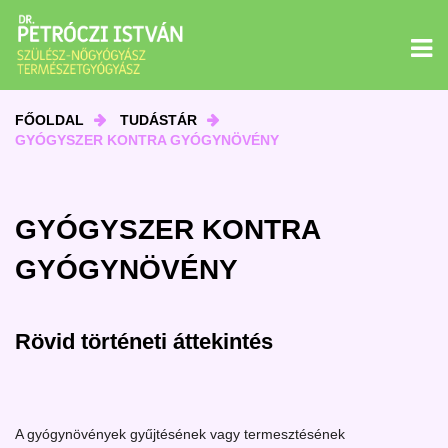
FŐOLDAL
TUDÁSTÁR
GYÓGYSZER KONTRA GYÓGYNÖVÉNY
GYÓGYSZER KONTRA
GYÓGYNÖVÉNY
Rövid történeti áttekintés
A gyógynövények gyűjtésének vagy termesztésének