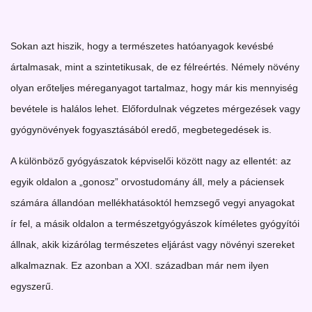
Sokan azt hiszik, hogy a természetes hatóanyagok kevésbé
ártalmasak, mint a szintetikusak, de ez félreértés. Némely növény
olyan erőteljes méreganyagot tartalmaz, hogy már kis mennyiség
bevétele is halálos lehet. Előfordulnak végzetes mérgezések vagy
gyógynövények fogyasztásából eredő, megbetegedések is.
A különböző gyógyászatok képviselői között nagy az ellentét: az
egyik oldalon a „gonosz” orvostudomány áll, mely a páciensek
számára állandóan mellékhatásoktól hemzsegő vegyi anyagokat
ír fel, a másik oldalon a természetgyógyászok kíméletes gyógyítói
állnak, akik kizárólag természetes eljárást vagy növényi szereket
alkalmaznak. Ez azonban a XXI. században már nem ilyen
egyszerű.