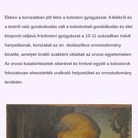
Ebben a korszakban jött létre a kolostori gyógyászat. A lélekről és
a testről való gondoskodás vált a kolostorbeli gondolkodás és élet
központi céljává.A kolostori gyógyászat a 10-11.században indult
hanyatlásnak, korszakát az ún. skolasztikus orvostudomány
követte, amelyet önálló szakként oktattak az orvosi egyetemeken.
Az orvosi kutatóintézetek sikerével és hírével együtt a kolostorok
fokozatosan elvesztették uralkodó helyzetüket az orvostudomány
területén.