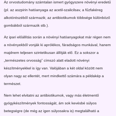
Az orvostudomány számtalan ismert gyógyszere növényi eredetű
(pl. az aszpirin hatóanyaga az acetil-szalicilsav, a fűzfakéreg
alkotórészéből származik; az antibiotikumok többsége különböző
gombákból származik stb.).
Az ipari előállítás során a növényi hatóanyagokat már régen nem
a növényekből vonják ki aprólékos, fáradságos munkával, hanem
majdnem teljesen szintetikusan állítják elő. Ez a sokszor a
„természetes orvosság” címszó alatt eladott növényi
készítményekkel is így van. Valójában a két oldal között nem
olyan nagy az ellentét, mert mindkettő számára a példakép a
természet.
Nem lehet elvitatni az antibiotikumok, vagy más életmentő
gyógykészítmények fontosságát, ám sok kevésbé súlyos
betegségre (de még az igen súlyosakra is) megtalálható a