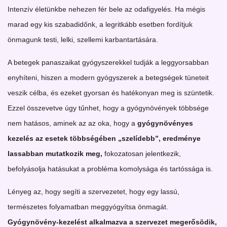
Intenzív életünkbe nehezen fér bele az odafigyelés. Ha mégis
marad egy kis szabadidőnk, a legritkább esetben fordítjuk
önmagunk testi, lelki, szellemi karbantartására.
A betegek panaszaikat gyógyszerekkel tudják a leggyorsabban
enyhíteni, hiszen a modern gyógyszerek a betegségek tüneteit
veszik célba, és ezeket gyorsan és hatékonyan meg is szüntetik.
Ezzel összevetve úgy tűnhet, hogy a gyógynövények többsége
nem hatásos, aminek az az oka, hogy a
gyógynövényes
kezelés az esetek többségében „szelídebb”, eredménye
lassabban mutatkozik meg,
fokozatosan jelentkezik,
befolyásolja hatásukat a probléma komolysága és tartóssága is.
Lényeg az, hogy segíti a szervezetet, hogy egy lassú,
természetes folyamatban meggyógyítsa önmagát.
Gyógynövény-kezelést alkalmazva a szervezet megerősödik,